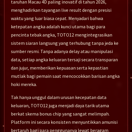
taruhan Macau 4D paling inovatif di tahun 2026,
menghadirkan tayangan live result dengan presisi
waktu yang luar biasa cepat. Menyadari bahwa
ketepatan angka adalah kunci utama bagi para
pencinta tebak angka, TOTO12 mengintegrasikan
sistem siaran langsung yang terhubung tanpa jeda ke
sumber resmi. Tanpa adanya delay atau manipulasi
data, setiap angka keluaran tersaji secara transparan
dan jujur, memberikan kepuasan serta kepastian
mutlak bagi pemain saat mencocokkan barisan angka
hoki mereka.
Tak hanya unggul dalam urusan kecepatan data
keluaran, TOTO12 juga menjadi daya tarik utama
berkat skema bonus chip yang sangat melimpah.
Platform ini secara konsisten menyuntikkan amunisi
bertaruh bagi para penggunanya lewat beragam