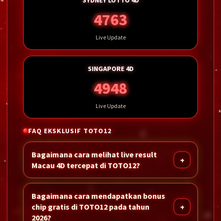
4763
Live Update
SINGAPORE 4D
4948
Live Update
FAQ EKSKLUSIF TOTO12
Bagaimana cara melihat live result
Macau 4D tercepat di TOTO12?
Bagaimana cara mendapatkan bonus
chip gratis di TOTO12 pada tahun
2026?