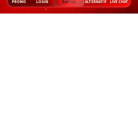
PROMO
LOGIN
DAFTAR
ALTERNATIF
LIVE CHAT