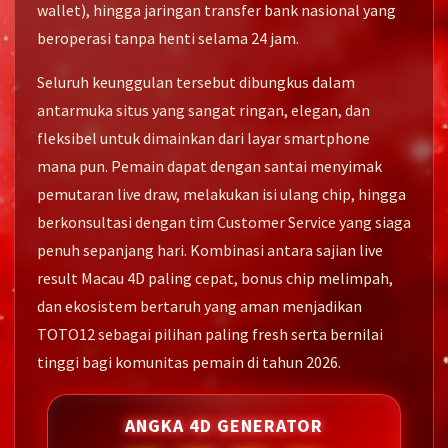
wallet), hingga jaringan transfer bank nasional yang
beroperasi tanpa henti selama 24 jam.
Seluruh keunggulan tersebut dibungkus dalam
antarmuka situs yang sangat ringan, elegan, dan
fleksibel untuk dimainkan dari layar smartphone
mana pun. Pemain dapat dengan santai menyimak
pemutaran live draw, melakukan isi ulang chip, hingga
berkonsultasi dengan tim Customer Service yang siaga
penuh sepanjang hari. Kombinasi antara sajian live
result Macau 4D paling cepat, bonus chip melimpah,
dan ekosistem bertaruh yang aman menjadikan
TOTO12 sebagai pilihan paling fresh serta bernilai
tinggi bagi komunitas pemain di tahun 2026.
ANGKA 4D GENERATOR