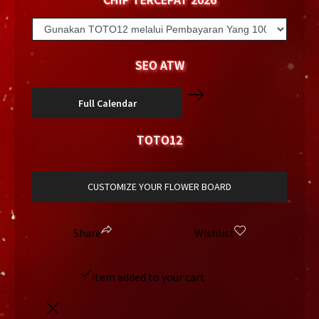
SEO ATW
TOTO12
CUSTOMIZE YOUR FLOWER BOARD
Share
Wishlist
item added to your cart