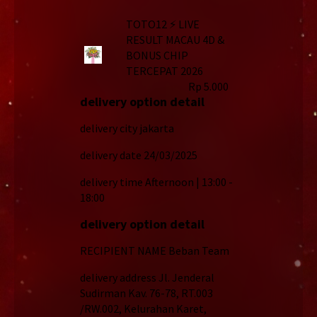
TOTO12 ⚡ LIVE
RESULT MACAU 4D &
BONUS CHIP
TERCEPAT 2026
Rp 5.000
delivery option detail
delivery city
jakarta
delivery date
24/03/2025
delivery time
Afternoon | 13:00 -
18:00
delivery option detail
RECIPIENT NAME
Beban Team
delivery address
Jl. Jenderal
Sudirman Kav. 76-78, RT.003
/RW.002, Kelurahan Karet,