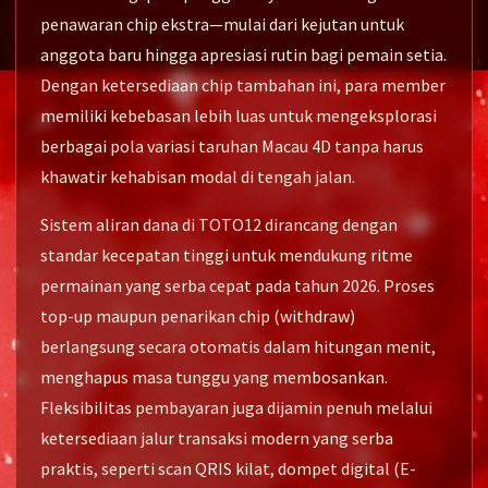
penawaran chip ekstra—mulai dari kejutan untuk
anggota baru hingga apresiasi rutin bagi pemain setia.
Dengan ketersediaan chip tambahan ini, para member
memiliki kebebasan lebih luas untuk mengeksplorasi
berbagai pola variasi taruhan Macau 4D tanpa harus
khawatir kehabisan modal di tengah jalan.
Sistem aliran dana di TOTO12 dirancang dengan
standar kecepatan tinggi untuk mendukung ritme
permainan yang serba cepat pada tahun 2026. Proses
top-up maupun penarikan chip (withdraw)
berlangsung secara otomatis dalam hitungan menit,
menghapus masa tunggu yang membosankan.
Fleksibilitas pembayaran juga dijamin penuh melalui
ketersediaan jalur transaksi modern yang serba
praktis, seperti scan QRIS kilat, dompet digital (E-