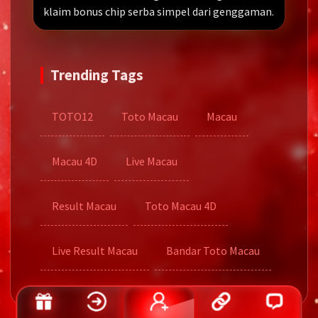
klaim bonus chip serba simpel dari genggaman.
Trending Tags
TOTO12
Toto Macau
Macau
Macau 4D
Live Macau
Result Macau
Toto Macau 4D
Live Result Macau
Bandar Toto Macau