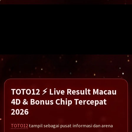
TOTO12 hadirkan live result Macau 4D terupdate 2026.
Dapatkan bonus chip ekstra, layanan transaksi kilat,
dan jaminan bayar amanah 24 jam nonstop!
Show More →
TOTO12 ⚡ Live Result Macau
4D & Bonus Chip Tercepat
2026
TOTO12
tampil sebagai pusat informasi dan arena